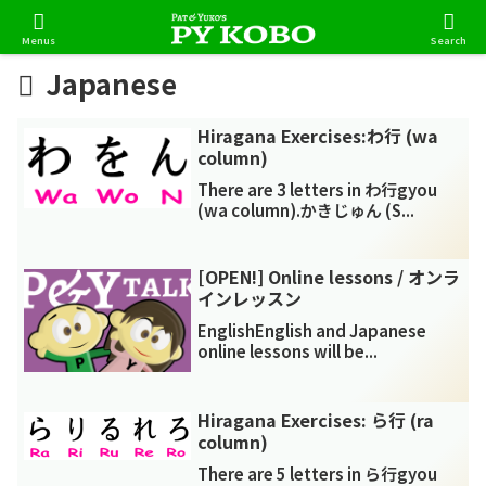
Menus
Search
Japanese
Hiragana Exercises:わ行 (wa
column)
There are 3 letters in わ行gyou
(wa column).かきじゅん (S...
[OPEN!] Online lessons / オンラ
インレッスン
EnglishEnglish and Japanese
online lessons will be...
Hiragana Exercises: ら行 (ra
column)
There are 5 letters in ら行gyou