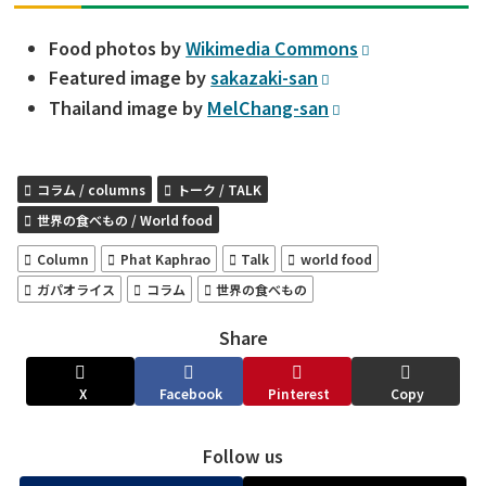
Food photos by
Wikimedia Commons
Featured image by
sakazaki-san
Thailand image by
MelChang-san
コラム / columns
トーク / TALK
世界の食べもの / World food
Column
Phat Kaphrao
Talk
world food
ガパオライス
コラム
世界の食べもの
Share
X
Facebook
Pinterest
Copy
Follow us