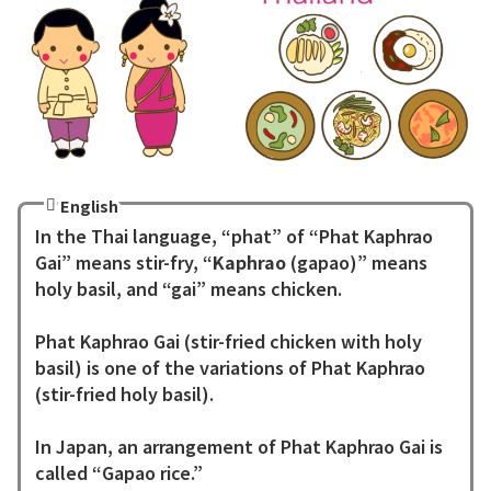
English
In the Thai language, “phat” of “Phat Kaphrao
Gai” means stir-fry, “
Kaphrao
(gapao)” means
holy basil, and “gai” means chicken.
Phat Kaphrao Gai (stir-fried chicken with holy
basil) is one of the variations of Phat Kaphrao
(stir-fried holy basil).
In Japan, an arrangement of Phat Kaphrao Gai is
called “Gapao rice.”