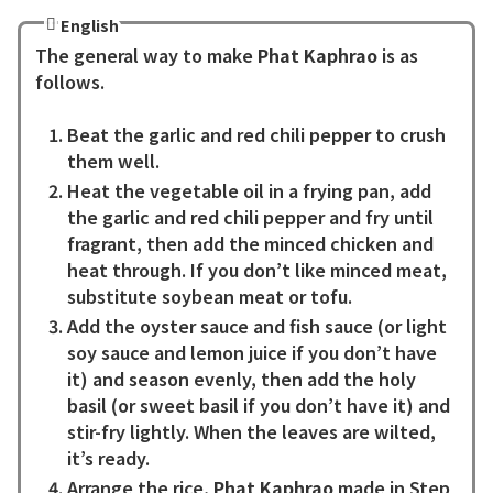
English
The general way to make
Phat Kaphrao
is as
follows.
Beat the garlic and red chili pepper to crush
them well.
Heat the vegetable oil in a frying pan, add
the garlic and red chili pepper and fry until
fragrant, then add the minced chicken and
heat through. If you don’t like minced meat,
substitute soybean meat or tofu.
Add the oyster sauce and fish sauce (or light
soy sauce and lemon juice if you don’t have
it) and season evenly, then add the holy
basil (or sweet basil if you don’t have it) and
stir-fry lightly. When the leaves are wilted,
it’s ready.
Arrange the rice,
Phat Kaphrao
made in Step