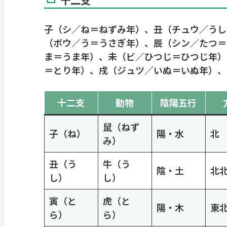
十二支
子（シ／ね＝ねずみ年）、丑（チュウ／うし
（ボウ／う＝うさぎ年）、辰（シン／たつ＝
ま＝うま年）、未（ビ／ひつじ＝ひつじ年）
＝とり年）、戌（ジュツ／いぬ＝いぬ年）、
十二支
動物
陰陽五行
鼠（ねず
子（ね）
陽・水
北
み）
丑（う
牛（う
陰・土
北
し）
し）
寅（と
虎（と
陽・木
東
ら）
ら）