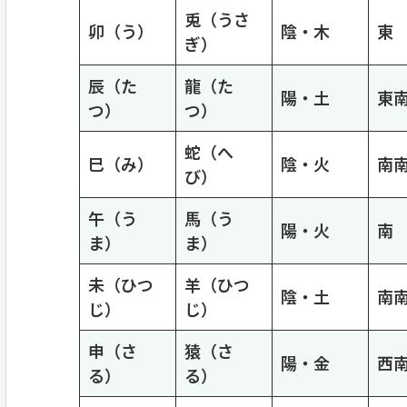
兎（うさ
卯（う）
陰・木
東 
ぎ）
辰（た
龍（た
陽・土
東
つ）
つ）
蛇（へ
巳（み）
陰・火
南
び）
午（う
馬（う
陽・火
南 
ま）
ま）
未（ひつ
羊（ひつ
陰・土
南
じ）
じ）
申（さ
猿（さ
陽・金
西
る）
る）