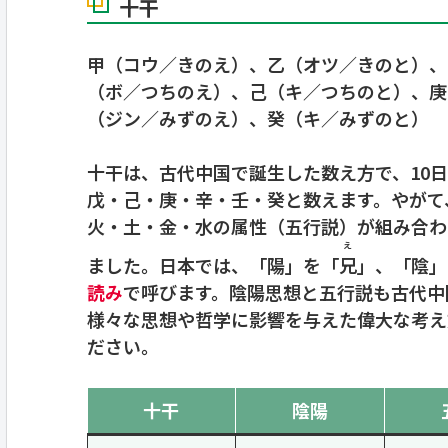
十干
甲（コウ／きのえ）、乙（オツ／きのと）、
（ボ／つちのえ）、己（キ／つちのと）、庚
（ジン／みずのえ）、癸（キ／みずのと）
十干は、古代中国で誕生した数え方で、10
戊・己・庚・辛・壬・癸と数えます。やがて
火・土・金・水の属性（五行説）が組み合わ
え
ました。日本では、「陽」を「
兄
」、「陰」
読み
で呼びます。陰陽思想と五行説も古代中
様々な思想や哲学に影響を与えた偉大な考え
ださい。
十干
陰陽