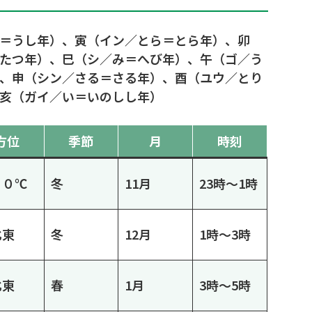
＝うし年）、寅（イン／とら＝とら年）、卯
たつ年）、巳（シ／み＝へび年）、午（ゴ／う
、申（シン／さる＝さる年）、酉（ユウ／とり
亥（ガイ／い＝いのしし年）
方位
季節
月
時刻
 ０℃
冬
11月
23時～1時
北東
冬
12月
1時～3時
北東
春
1月
3時～5時