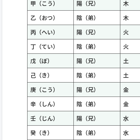
甲（こう）
陽（兄）
木
乙（おつ）
陰（弟）
木
丙（へい）
陽（兄）
火
丁（てい）
陰（弟）
火
戊（ぼ）
陽（兄）
土
己（き）
陰（弟）
土
庚（こう）
陽（兄）
金
辛（しん）
陰（弟）
金
壬（じん）
陽（兄）
水
癸（き）
陰（弟）
水