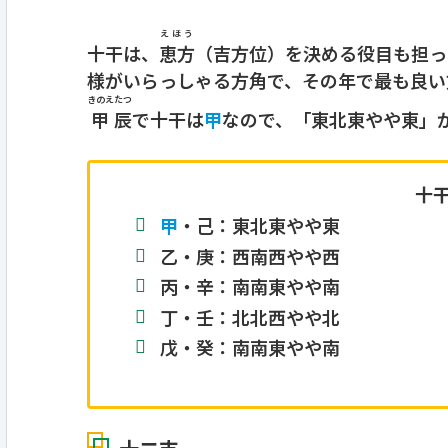
えほう
十干は、
恵方
（吉方位）を決める役目も担っ
様がいらっしゃる方角で、その年で最も良い方
きのえ
たつ
甲
辰
で十干は
甲
なので、「東北東やや東」
十
甲
・己：東北東やや東
乙・庚：西南西やや西
丙・辛：南南東やや南
丁・壬：北北西やや北
戊・癸：南南東やや南