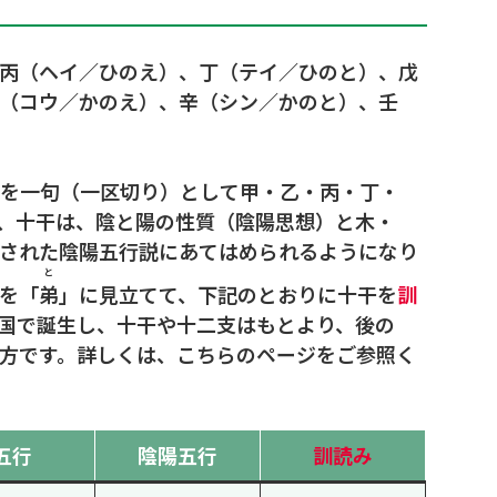
丙（ヘイ／ひのえ）、丁（テイ／ひのと）、戊
（コウ／かのえ）、辛（シン／かのと）、壬
日を一句（一区切り）として甲・乙・丙・丁・
、十干は、陰と陽の性質（陰陽思想）と木・
された陰陽五行説にあてはめられるようになり
と
を「
弟
」に見立てて、下記のとおりに十干を
訓
国で誕生し、十干や十二支はもとより、後の
方です。詳しくは、こちらのページをご参照く
五行
陰陽五行
訓読み