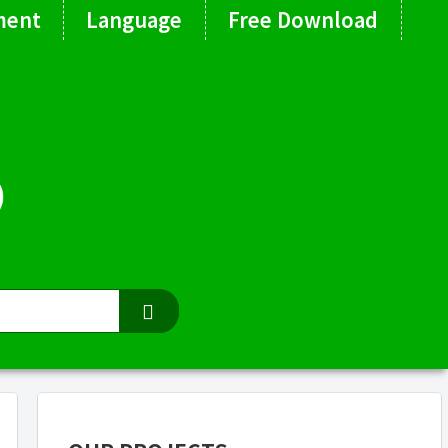
ment
Language
Free Download