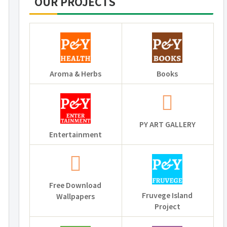
OUR PROJECTS
Aroma & Herbs
Books
PY ART GALLERY
Entertainment
Free Download
Fruvege Island
Wallpapers
Project