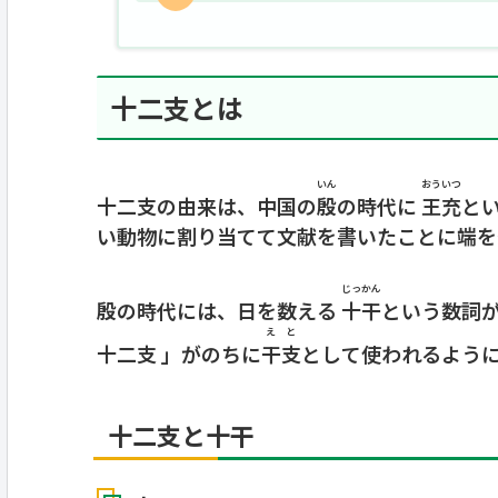
十二支とは
いん
おういつ
十二支の由来は、中国の
殷
の時代に
王充
と
い動物に割り当てて文献を書いたことに端を
じっかん
殷の時代には、日を数える
十干
という数詞が
えと
十二支 」がのちに
干支
として使われるよう
十二支と十干