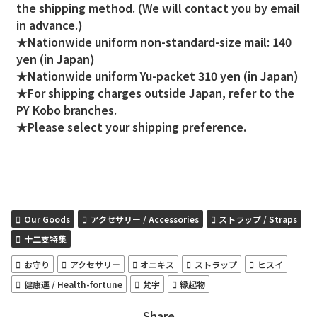
the shipping method. (We will contact you by email
in advance.)
★Nationwide uniform non-standard-size mail: 140
yen (in Japan)
★Nationwide uniform Yu-packet 310 yen (in Japan)
★For shipping charges outside Japan, refer to the
PY Kobo branches.
★Please select your shipping preference.
Our Goods
アクセサリー / Accessories
ストラップ / Straps
十二支特集
お守り
アクセサリー
オニキス
ストラップ
ヒスイ
健康運 / Health-fortune
梵字
縁起物
Share