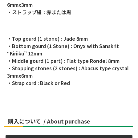
6mmx3mm
・
ストラップ紐：赤または黒
・Top gourd (1 stone) : Jade 8mm
・Bottom gourd (1 Stone) : Onyx with Sanskrit
“Kiriiku” 12mm
・Middle gourd (1 part) : Flat type Rondel 8mm
・Stopping stones (2 stones) : Abacus type crystal
3mmx6mm
・Strap cord : Black or Red
購入について /
About purchase