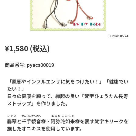
2020.05.24
¥1,580 (税込)
商品番号: pyacs00019
「風邪やインフルエンザに気をつけたい！」「健康でい
たい！」
日々の健康を願って、縁起の良い『梵字ひょうたん長寿
ストラップ』を作りました。
ひすい
せんじゅかんのん
あみだにょらい
翡翠
と
千手観音
様・
阿弥陀如来
様を表す梵字キリークを
施したオニキスを使用しています。